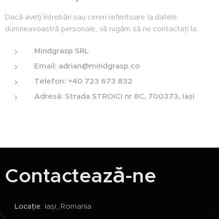
Dacă aveți întrebări sau cereri referitoare la datele
dumneavoastră personale, vă rugăm să ne contactați la:
Mindgrasp SRL
Email:
adrian@mindgrasp.co
Telefon:
+40 723 673 832
Adresă:
Strada STROICI nr 8C, 700373, Iași
ă
Contacteaz
-ne
📍
ț
: Iași, Romania
Loca
ie