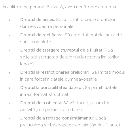
În calitate de persoană vizată, aveți următoarele drepturi:
Dreptul de acces:
Să solicitați o copie a datelor
dumneavoastră personale
Dreptul de rectificare:
Să corectați datele inexacte
sau incomplete
Dreptul de ștergere ("Dreptul de a fi uitat"):
Să
solicitați ștergerea datelor (sub rezerva limitărilor
legale)
Dreptul la restricționarea prelucrării:
Să limitați modul
în care folosim datele dumneavoastră
Dreptul la portabilitatea datelor:
Să primiți datele
într-un format structurat
Dreptul de a obiecta:
Să vă opuneți anumitor
activități de prelucrare a datelor
Dreptul de a retrage consimțământul:
Dacă
prelucrarea se bazează pe consimțământ, îl puteți