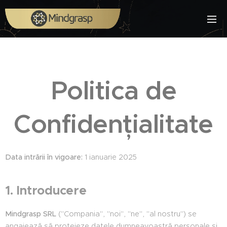
Politica de
Confidențialitate
Data intrării în vigoare
:
1 ianuarie 2025
1. Introducere
Mindgrasp SRL
("Compania", "noi", "ne", "al nostru") se
angajează să protejeze datele dumneavoastră personale și